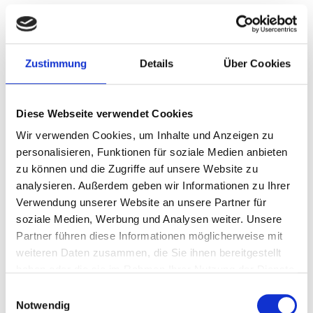
Zustimmung
Details
Über Cookies
Diese Webseite verwendet Cookies
Krankenhäuser und
Wir verwenden Cookies, um Inhalte und Anzeigen zu
personalisieren, Funktionen für soziale Medien anbieten
Gesundheitseinrichtungen
zu können und die Zugriffe auf unsere Website zu
analysieren. Außerdem geben wir Informationen zu Ihrer
Operationssäle, Intensivstationen und bildgebende
Verwendung unserer Website an unsere Partner für
Diagnostik dürfen nicht ausfallen. Die DIN VDE
soziale Medien, Werbung und Analysen weiter. Unsere
0100-710 schreibt für Bereiche der Gruppe 2
Partner führen diese Informationen möglicherweise mit
weiteren Daten zusammen, die Sie ihnen bereitgestellt
Umschaltzeiten unter 0,5 Sekunden vor. Steurer
haben oder die sie im Rahmen Ihrer Nutzung der Dienste
plant USV-Systeme und Netzersatzlösungen, die
gesammelt haben.
Einwilligungsauswahl
diese Anforderungen normkonform und
Notwendig