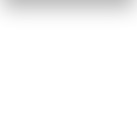
Industrie und Produktion
Bei automatisierten Fertigungslinien führt jeder
Stromausfall zu Anlagenstillstand, Ausschuss und
teurem Wiederanfahren. Eine geordnete Abschaltung
über USV plus passende Pufferzeit schützt
Maschinen, Werkstücke und Termintreue. Steurer
legt diese Systeme auf das tatsächliche Lastprofil
aus.