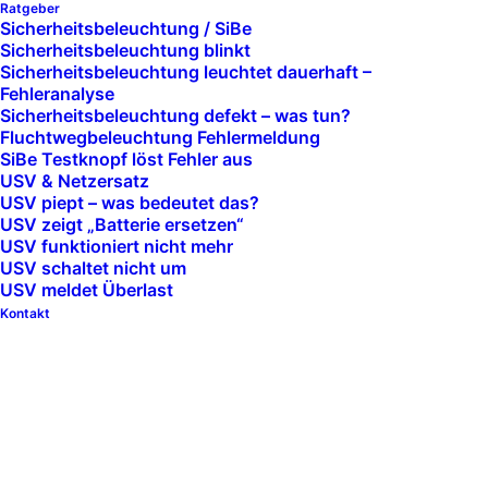
Ratgeber
Lieferfähigkeit. Steurer plant, liefert und betreut
Sicherheitsbeleuchtung / SiBe
Systeme, die in genau diesem Moment funktionieren.
Sicherheitsbeleuchtung blinkt
Sicherheitsbeleuchtung leuchtet dauerhaft –
Fehleranalyse
Ob unterbrechungsfreie Stromversorgung für
Sicherheits­beleuchtung defekt – was tun?
sensible Verbraucher oder vollständige
Fluchtwegbeleuchtung Fehlermeldung
Netzersatzlösung mit stationären Industriebatterien:
SiBe Testknopf löst Fehler aus
USV & Netzersatz
Steurer steht als Systemanbieter hinter dem
USV piept – was bedeutet das?
Gesamtkonzept. Vom ersten Lastprofil bis zur
USV zeigt „Batterie ersetzen“
USV funktioniert nicht mehr
turnusmäßigen Prüfung kommt alles aus einer Hand.
USV schaltet nicht um
USV meldet Überlast
Kontakt
KOSTENLOS BERATEN LASSEN