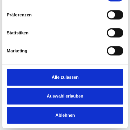
revisionssicher erfüllen.
Präferenzen
Statistiken
Marketing
Stadtwerke und
Energieversorger
Alle zulassen
Schwarzstartfähigkeit, Schaltanlagenpufferung und
Versorgung von Leitstellen stellen besondere
Auswahl erlauben
Anforderungen. Steurer liefert robuste
Industriebatterien, USV-Systeme für Fernwirktechnik
Ablehnen
und unterstützt bei Ausschreibungen sowie
Projektierung.