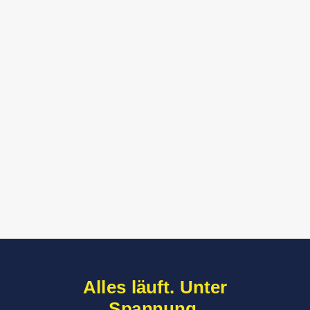
kaufen?
Wie schnell ist Steurer im
Störungsfall vor Ort?
Alles läuft. Unter
Spannung.