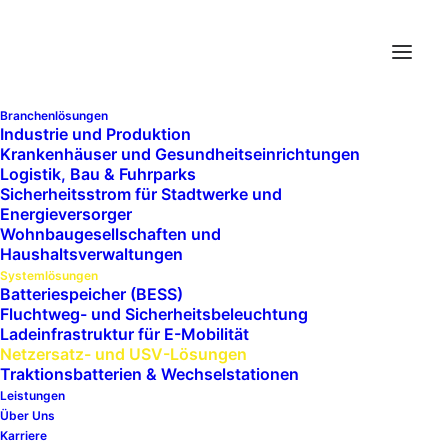
UNSERE SYSTEMLÖSUNGEN
Branchenlösungen
Industrie und Produktion
Netzersatz und
Krankenhäuser und Gesundheits­einrichtungen
Logistik, Bau & Fuhrparks
Sicherheitsstrom für Stadtwerke und
USV Lösungen
Energieversorger
Wohnbaugesellschaften und
Haushaltsverwaltungen
Systemlösungen
Wenn das öffentliche Netz ausfällt, ist die Frage nicht
Batteriespeicher (BESS)
Fluchtweg- und Sicherheitsbeleuchtung
mehr, ob ein Betrieb darauf vorbereitet ist, sondern
Ladeinfrastruktur für E-Mobilität
wie gut. Für Krankenhäuser, Stadtwerke,
Netzersatz- und USV-Lösungen
Traktionsbatterien & Wechselstationen
Rechenzentren und Produktionsbetriebe entscheidet
Leistungen
die Stromversorgung über Patientensicherheit,
Über Uns
Versorgungsauftrag, Datenintegrität und
Karriere