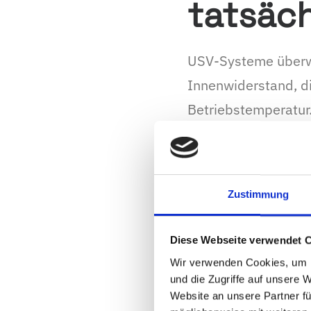
tatsäch
USV-Systeme überwa
Innenwiderstand, di
Betriebstemperatur.
die Anlage die Warn
Überwachung: Nach e
Meldung automatis
Zustimmung
Das bedeutet: Die M
Diese Webseite verwendet 
altersbedingten Aut
Wir verwenden Cookies, um I
ohne Batterieprüfun
und die Zugriffe auf unsere 
Website an unsere Partner fü