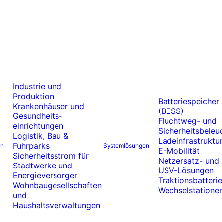
Industrie und
Produktion
Batteriespeicher
Krankenhäuser und
(BESS)
Gesundheits­
Fluchtweg- und
einrichtungen
Sicherheitsbeleu
Logistik, Bau &
Ladeinfrastruktur
Fuhrparks
en
Systemlösungen
E-Mobilität
Sicherheitsstrom für
Netzersatz- und
Stadtwerke und
USV-Lösungen
Energieversorger
Traktionsbatteri
Wohnbaugesellschaften
Wechselstatione
und
Haushaltsverwaltungen