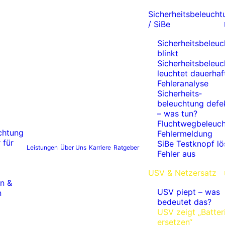
Sicherheitsbeleucht
/ SiBe
Sicherheitsbeleu
blinkt
Sicherheitsbeleu
leuchtet dauerhaf
Fehleranalyse
Sicherheits­
beleuchtung defe
– was tun?
Fluchtwegbeleuc
chtung
Fehlermeldung
 für
SiBe Testknopf lö
Leistungen
Über Uns
Karriere
Ratgeber
Fehler aus
USV & Netzersatz
en &
USV piept – was
n
bedeutet das?
USV zeigt „Batter
ersetzen“