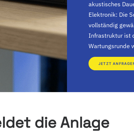
akustisches Dauer
Elektronik: Die S
vollständig gewäh
Infrastruktur ist
Wartungsrunde w
JETZT ANFRAGE
ldet die Anlage