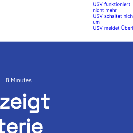
USV funktioniert
nicht mehr
USV schaltet nich
um
USV meldet Überl
8 Minutes
zeigt
terie