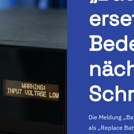
erse
Bed
näc
Schr
Die Meldung „Bat
als „Replace Bat