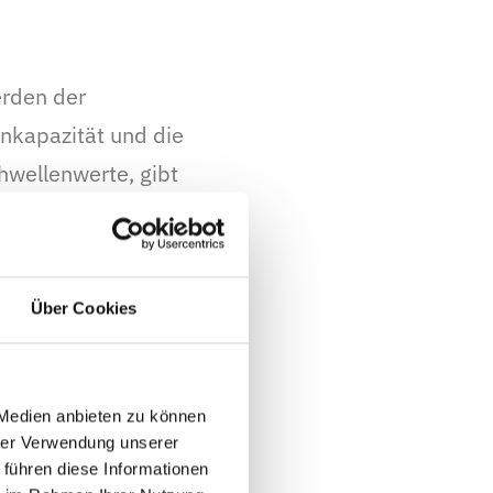
erden der
nnkapazität und die
hwellenwerte, gibt
alendarische
ahre – erscheint die
Über Cookies
inweisen, auf einen
vorliegt, lässt sich
 Medien anbieten zu können
hrer Verwendung unserer
 führen diese Informationen