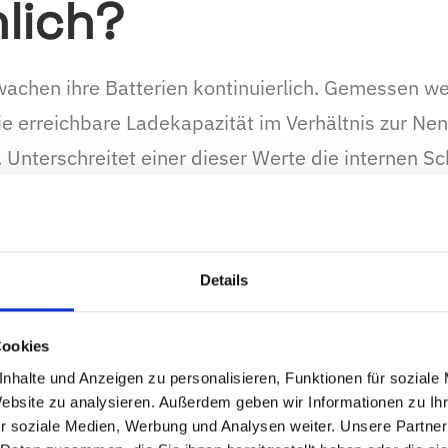
lich?
chen ihre Batterien kontinuierlich. Gemessen w
e erreichbare Ladekapazität im Verhältnis zur Ne
 Unterschreitet einer dieser Werte die internen Sc
ung aus. Einige Geräte ergänzen das durch eine k
iner definierten Laufzeit – häufig drei oder vier J
ch, unabhängig vom gemessenen Zustand.
Details
eldung kann auf einen echten Kapazitätsverlust h
Cookies
omatismus oder auf einen Messfehler. Welcher Fall 
nhalte und Anzeigen zu personalisieren, Funktionen für soziale
g nicht zuverlässig sagen.
Website zu analysieren. Außerdem geben wir Informationen zu I
r soziale Medien, Werbung und Analysen weiter. Unsere Partner