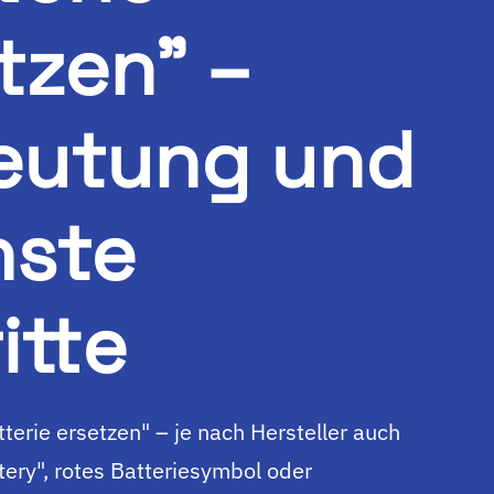
tzen" –
eutung und
hste
itte
terie ersetzen" – je nach Hersteller auch
tery", rotes Batteriesymbol oder