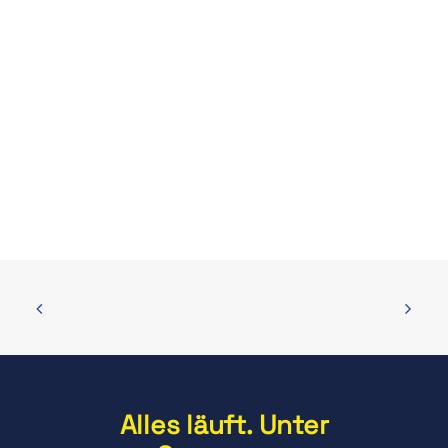
bestehende USV-
Anlagen anderer
Hersteller warten?
Alles läuft. Unter