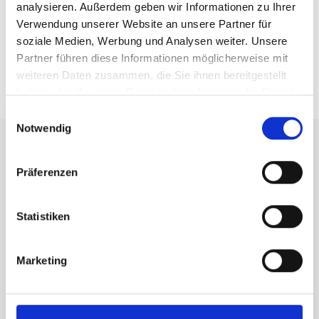
analysieren. Außerdem geben wir Informationen zu Ihrer
dauerhaft – ohne dass ein technischer Defekt
Verwendung unserer Website an unsere Partner für
vorliegt. Die Lösung ist eine Neukonfiguration, keine
soziale Medien, Werbung und Analysen weiter. Unsere
Reparatur.
Partner führen diese Informationen möglicherweise mit
weiteren Daten zusammen, die Sie ihnen bereitgestellt
haben oder die sie im Rahmen Ihrer Nutzung der Dienste
gesammelt haben.
Einwilligungsauswahl
Notwendig
Präferenzen
Schritt für Schritt zur
Fehlerursache
Statistiken
Zuerst die Anlagendokumentation prüfen: Welche
Marketing
Schaltungsart ist für die betroffene Leuchte
vorgesehen? Dann an der betroffenen Leuchte die
Netzspannung messen – liegt sie an? Falls nicht,