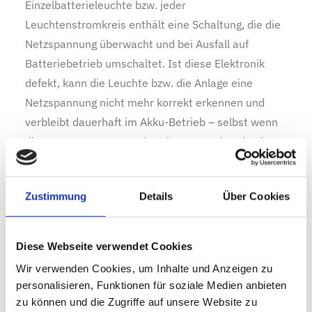
Einzelbatterieleuchte bzw. jeder
Leuchtenstromkreis enthält eine Schaltung, die die
Netzspannung überwacht und bei Ausfall auf
Batteriebetrieb umschaltet. Ist diese Elektronik
defekt, kann die Leuchte bzw. die Anlage eine
Netzspannung nicht mehr korrekt erkennen und
verbleibt dauerhaft im Akku-Betrieb – selbst wenn
die Netzversorgung an der Klemme vorhanden ist.
In diesem Fall muss die Leuchte / der Netzwächter
getauscht werden.
Zustimmung
Details
Über Cookies
Falsch konfigurierte Schaltungsart
: Nach einem
Leuchtenersatz, einer Sanierung oder einem
Diese Webseite verwendet Cookies
Systemtausch werden Leuchten gelegentlich mit
Wir verwenden Cookies, um Inhalte und Anzeigen zu
einer falschen Schaltungsart konfiguriert oder
personalisieren, Funktionen für soziale Medien anbieten
adressiert. Eine auf Dauerschaltung konfigurierte
zu können und die Zugriffe auf unsere Website zu
Leuchte in einem Bereitschaftssystem leuchtet