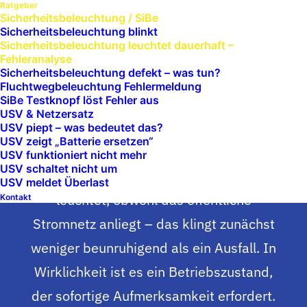
Ratgeber
RATGEBER
Sicherheitsbeleuchtung / SiBe
Sicherheitsbeleuchtung blinkt
12. Mai 2026
|
9 Minutes
Sicherheitsbeleuchtung leuchtet dauerhaft –
Fehleranalyse
Sicherheitsbeleuchtung
Sicherheits­beleuchtung defekt – was tun?
Fluchtwegbeleuchtung Fehlermeldung
SiBe Testknopf löst Fehler aus
leuchtet dauerhaft –
USV & Netzersatz
USV piept – was bedeutet das?
Fehleranalyse
USV zeigt „Batterie ersetzen“
USV funktioniert nicht mehr
USV schaltet nicht um
Eine Sicherheitsleuchte, die dauerhaft
USV meldet Überlast
leuchtet, obwohl das öffentliche
Kontakt
Stromnetz anliegt – das klingt zunächst
weniger beunruhigend als ein Ausfall. In
Wirklichkeit ist es ein Betriebszustand,
der sofortige Aufmerksamkeit erfordert.