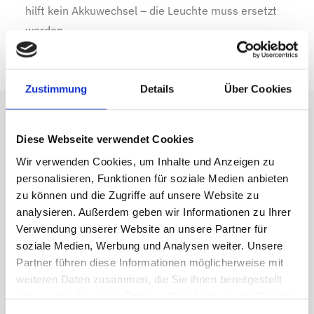
hilft kein Akkuwechsel – die Leuchte muss ersetzt
werden.
Zustimmung
Details
Über Cookies
Diese Webseite verwendet Cookies
Schritt für Schritt zur
Wir verwenden Cookies, um Inhalte und Anzeigen zu
Ursache
personalisieren, Funktionen für soziale Medien anbieten
zu können und die Zugriffe auf unsere Website zu
analysieren. Außerdem geben wir Informationen zu Ihrer
Zuerst das Blinkmuster dokumentieren: Wie viele
Verwendung unserer Website an unsere Partner für
Blinksignale pro Sekunde, oder wie viele Sekunden
soziale Medien, Werbung und Analysen weiter. Unsere
zwischen zwei Signalen? Dann klären, ob eine oder
Partner führen diese Informationen möglicherweise mit
mehrere Leuchten betroffen sind. Das Einbaudatum
weiteren Daten zusammen, die Sie ihnen bereitgestellt
des Akkus aus der Anlageakte oder dem Aufkleber
haben oder die sie im Rahmen Ihrer Nutzung der Dienste
gesammelt haben.